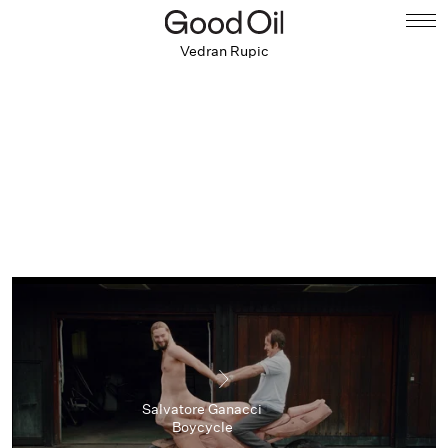
Vedran Rupic
Salvatore Ganacci
Boycycle